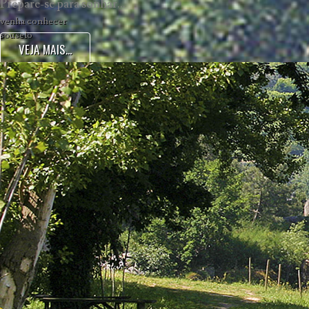
Prepare-se para sonhar...
venha conhecer
souselo
VEJA MAIS...