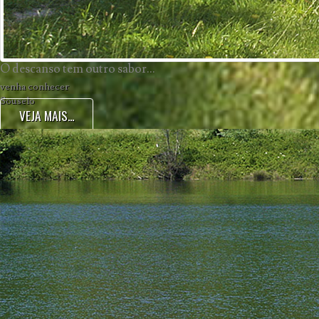
O descanso tem outro sabor...
venha conhecer
Souselo
VEJA MAIS...